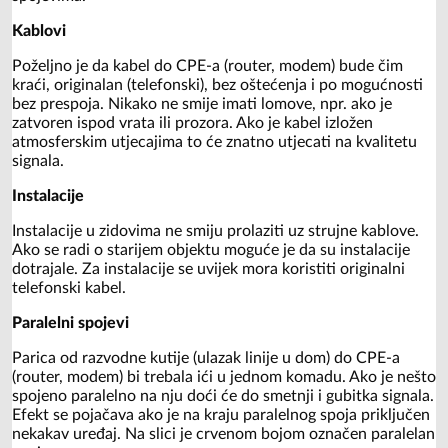
Kablovi
Poželjno je da kabel do CPE-a (router, modem) bude čim
kraći, originalan (telefonski), bez oštećenja i po mogućnosti
bez prespoja. Nikako ne smije imati lomove, npr. ako je
zatvoren ispod vrata ili prozora. Ako je kabel izložen
atmosferskim utjecajima to će znatno utjecati na kvalitetu
signala.
Instalacije
Instalacije u zidovima ne smiju prolaziti uz strujne kablove.
Ako se radi o starijem objektu moguće je da su instalacije
dotrajale. Za instalacije se uvijek mora koristiti originalni
telefonski kabel.
Paralelni spojevi
Parica od razvodne kutije (ulazak linije u dom) do CPE-a
(router, modem) bi trebala ići u jednom komadu. Ako je nešto
spojeno paralelno na nju doći će do smetnji i gubitka signala.
Efekt se pojačava ako je na kraju paralelnog spoja priključen
nekakav uređaj. Na slici je crvenom bojom označen paralelan