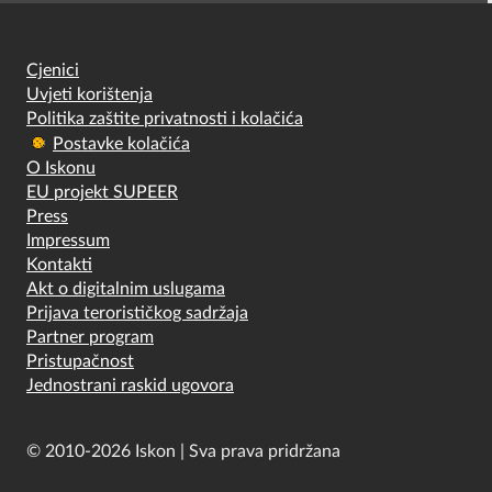
Cjenici
Uvjeti korištenja
Politika zaštite privatnosti i kolačića
Postavke kolačića
O Iskonu
EU projekt SUPEER
Press
Impressum
Kontakti
Akt o digitalnim uslugama
Prijava terorističkog sadržaja
Partner program
Pristupačnost
Jednostrani raskid ugovora
© 2010-2026 Iskon | Sva prava pridržana