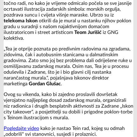
točno radi, no kako je vrijeme odmicalo počela se sve jasnije
ocrtavati ilustracija zadarskih simbola: morskih orgulja,
pozdrava suncu i cvijeta višnje maraske. Ubrzo su iz
telekoma Iskon
otkrili da je mural u nastanku njihov poklon
gradu u suradnji s našom najaktivnijom domaćom
ilustratoricom i street artisticom
Teom Jurišić
iz GNG
kolektiva.
„Tea je otprije poznata po predivnim radovima na zgradama,
zidovima, čak i autobusnim stanicama u dalmatinskim
gradovima. Zato smo joj bez problema dali odriješene ruke u
osmišljavanu zadarskog murala. Osim nas, Tea je u procesu
oduševila i Zadrane, što je i bio glavni cilj nastanka
narančastog murala.“, pojašnjava Iskonov direktor
marketinga
Gordan Glušac
.
Ovog su vikenda, kako bi zajedno proslavili dovršetak
vjerojatno najljepšeg dosad zadarskog murala, organizirali
niz radionica i drugih besplatnih aktivnosti za Zadrane „Iskon
city takeover“, a posjetitelji su dobili i prigodne poklon-torbe
s Teinom ilustracijom s murala.
Pogledajte video
kako je nastao Tein rad, kojeg su odmah
„odobrili“ svi stanovnici, susjedi i prolaznici.