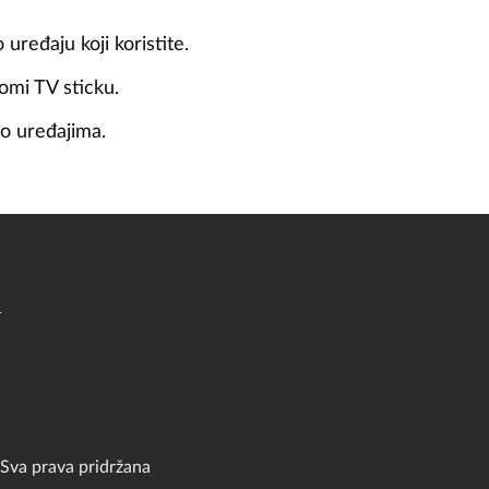
 uređaju koji koristite.
omi TV sticku.
 o uređajima.
a
Sva prava pridržana