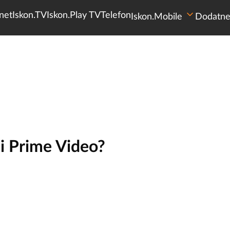
net
Iskon.TV
Iskon.Play TV
Telefon
Iskon.Mobile
Dodatne
ili Prime Video?