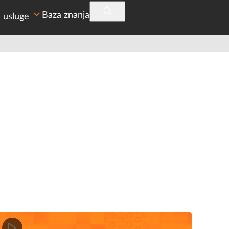
Baza znanja
 usluge