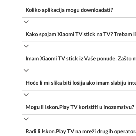
Koliko aplikacija mogu downloadati?
Kako spajam Xiaomi TV stick na TV? Trebam li g
Imam Xiaomi TV stick iz Vaše ponude. Zašto 
Hoće li mi slika biti lošija ako imam slabiju i
Mogu li Iskon.Play TV koristiti u inozemstvu?
Radi li Iskon.Play TV na mreži drugih operator