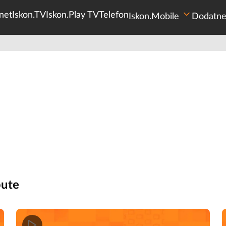
net
Iskon.TV
Iskon.Play TV
Telefon
Iskon.Mobile
Dodatne
pute