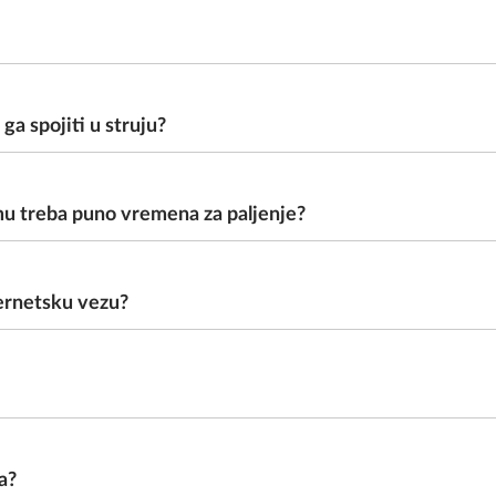
a spojiti u struju?
mu treba puno vremena za paljenje?
nternetsku vezu?
a?