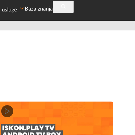
Baza znanja
 usluge