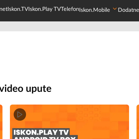
net
Iskon.TV
Iskon.Play TV
Telefon
Iskon.Mobile
Dodatne
 video upute