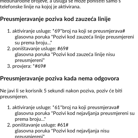
međunarodne brojeve, a usluga se može poništiti samo s
telefonske linije na kojoj je aktivirana.
Preusmjeravanje poziva kod zauzeća linije
aktiviranje usluge: *69*broj na koji se preusmjerava#
glasovna poruka "Pozivi kod zauzeća linije preusmjereni
su prema broju..."
poništavanje usluge: #69#
glasovna poruka "Pozivi kod zauzeća linije nisu
preusmjereni"
provjera: *#69#
Preusmjeravanje poziva kada nema odgovora
Ne javi li se korisnik 5 sekundi nakon poziva, poziv će biti
preusmjeren.
aktiviranje usluge: *61*broj na koji preusmjerava#
glasovna poruka "Pozivi kod nejavljanja preusmjereni su
prema broju..."
poništavanje usluge: #61#
glasovna poruka "Pozivi kod nejavljanja nisu
preusmjereni"