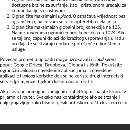
dostupne brzine za surfanje, kao i pristupnom uređaju za
komunikaciju sa sustavom.
Ograničite maksimalni
upload
. 0 označava vrijednost bez
ograničenja, pa će vam se tako opteretiti cijela linija.
Ograničite maksimalan globalni broj konekcija na 125.
Naime,
router
ima ograničen broj konekcija na 1024. Ako
se taj broj zapuni dolazi do izrazitog usporavanja u radu
uređaja te se stvaraju dodatne poteškoće u korištenju
usluge.
Povećan promet u uploadu mogu uzrokovati i
cloud
servisi
poput Google Drivea, Dropboxa, iClouda i sličnih. Pokušajte
ograničiti
upload
u navedenim aplikacijama ili navedene
aplikacije i
upload
koristite dok se ne koriste drugi internetski
servisi (primjerice, tijekom kasnih noćnih sati).
Ako i ovo ne pomogne, zamijenite kabel kojim spajate Iskon.TV
prijamnik i
router
. Svakako nas kontaktirajte ako se trzanje i
dalje pojavljuje kako bismo riješili poteškoću u što kraćem roku!