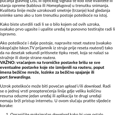
pucanja glavnog DSL ili optičkog signala te kod loše kvalitete ili
stanja opreme (kablova ili
Homeplugova
) u trenutku snimanja.
Kvaliteta linije može uzrokovati smetnje (trzanje) kod gledanja
snimke samo ako u tom trenutku postoje poteškoće na istoj.
Kako biste utvrdili radi li se o bilo kojem od ovih uzroka,
svakako prvo ugasite i upalite uređaj te ponovno testirajte radi li
ispravno.
Ako poteškoće i dalje postoje, napravite reset
routera
(svakako
iskopčajte Iskon.TV prijamnik iz struje prije reseta
routera
!) tako
da na desetak sekundi pritisnete tipku reset, koja se nalazi sa
stražnje ili donje strane
routera
.
VAŽNO: vraćanjem na tvorničke postavke brišu se sve
eventualne postavke koje ste izmijenili na
routeru
, poput
imena bežične mreže, lozinke za bežično spajanje ili
port
forwardinga
.
Uzrok poteškoće može biti povećan
upload
i/ili
download
. Radi
se o jednoj vrsti preopterećenja linije gdje veliku količinu
resursa oduzme jedan uređaj ili aplikacija te drugi uređaji
nemaju brži pristup internetu. U ovom slučaju pratite sljedeće
korake:
Ograničite maksimalan
download
kako bi vam ostalo