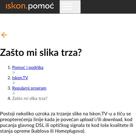
Zašto mi slika trza?
Pomoć i podrška
Iskon.TV
Regularni program
Zašto mi slika trza?
Postoji nekoliko uzroka za trzanje slike na Iskon.TV-u a tiču se
preopterećenja linije kada je povećan
upload
i/ili
download
, kod
pucanja glavnog DSL ili optičkog signala te kod loše kvalitete ili
stanja opreme (kablova ili
Homeplugova
).