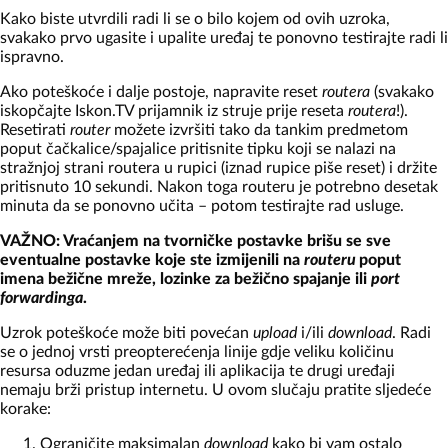
Kako biste utvrdili radi li se o bilo kojem od ovih uzroka,
svakako prvo ugasite i upalite uređaj te ponovno testirajte radi li
ispravno.
Ako poteškoće i dalje postoje, napravite reset
routera
(svakako
iskopčajte Iskon.TV prijamnik iz struje prije reseta
routera
!).
Resetirati
router
možete izvršiti tako da tankim predmetom
poput čačkalice/spajalice pritisnite tipku koji se nalazi na
stražnjoj strani routera u rupici (iznad rupice piše reset) i držite
pritisnuto 10 sekundi. Nakon toga routeru je potrebno desetak
minuta da se ponovno učita – potom testirajte rad usluge.
VAŽNO: Vraćanjem na tvorničke postavke brišu se sve
eventualne postavke koje ste izmijenili na
routeru
poput
imena bežične mreže, lozinke za bežično spajanje ili
port
forwardinga
.
Uzrok poteškoće može biti povećan
upload
i/ili
download
. Radi
se o jednoj vrsti preopterećenja linije gdje veliku količinu
resursa oduzme jedan uređaj ili aplikacija te drugi uređaji
nemaju brži pristup internetu. U ovom slučaju pratite sljedeće
korake:
Ograničite maksimalan
download
kako bi vam ostalo