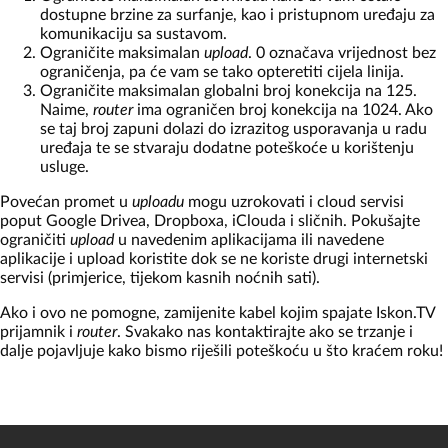
dostupne brzine za surfanje, kao i pristupnom uređaju za
komunikaciju sa sustavom.
Ograničite maksimalan
upload
. 0 označava vrijednost bez
ograničenja, pa će vam se tako opteretiti cijela linija.
Ograničite maksimalan globalni broj konekcija na 125.
Naime,
router
ima ograničen broj konekcija na 1024. Ako
se taj broj zapuni dolazi do izrazitog usporavanja u radu
uređaja te se stvaraju dodatne poteškoće u korištenju
usluge.
Povećan promet u
uploadu
mogu uzrokovati i cloud servisi
poput Google Drivea, Dropboxa, iClouda i sličnih. Pokušajte
ograničiti
upload
u navedenim aplikacijama ili navedene
aplikacije i upload koristite dok se ne koriste drugi internetski
servisi (primjerice, tijekom kasnih noćnih sati).
Ako i ovo ne pomogne, zamijenite kabel kojim spajate Iskon.TV
prijamnik i
router
. Svakako nas kontaktirajte ako se trzanje i
dalje pojavljuje kako bismo riješili poteškoću u što kraćem roku!