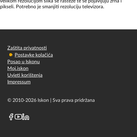
velikom rezolucijom slika se rasteže te se pojavljuju zrna i
pikseli. Potrebno je smanjiti rezoluciju televizora.
Zaštita privatnosti
Postavke kolačića
Posao u Iskonu
Moj.iskon
Uvjeti korištenja
Impressum
© 2010-2026 Iskon | Sva prava pridržana