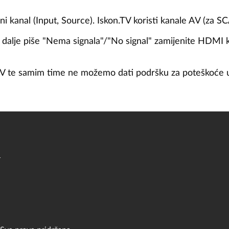
vni kanal (Input, Source). Iskon.TV koristi kanale AV (za
i dalje piše "Nema signala"/"No signal" zamijenite HDMI ka
n.TV te samim time ne možemo dati podršku za poteškoće
a