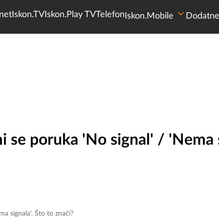
net
Iskon.TV
Iskon.Play TV
Telefon
Iskon.Mobile
Dodatne
 se poruka 'No signal' / 'Nema s
a signala'. Što to znači?