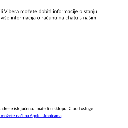
i Vibera možete dobiti informacije o stanju
 više informacija o računu na chatu s našim
 adrese isključeno.
Imate li u sklopu iCloud usluge
y možete naći na Apple stranicama
.