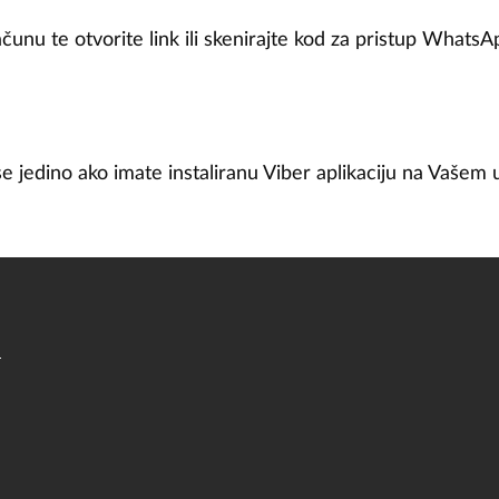
ačunu te otvorite link ili skenirajte kod za pristup WhatsAp
se jedino ako imate instaliranu Viber aplikaciju na Vašem 
a