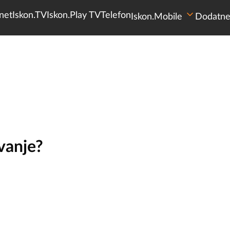
net
Iskon.TV
Iskon.Play TV
Telefon
Iskon.Mobile
Dodatne
vanje?