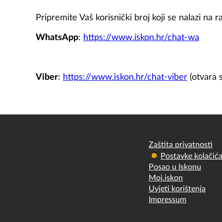
Pripremite Vaš korisnički broj koji se nalazi na r
WhatsApp
:
https://www.iskon.hr/chat-wa
Viber
:
https://www.iskon.hr/chat-viber
(otvara 
Zaštita privatnosti
Postavke kolačić
Posao u Iskonu
Moj.iskon
Uvjeti korištenja
Impressum