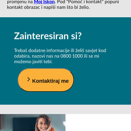
promjenu na
Moj Iskon
. Pod "Pomoć i kontakt" popuni
kontakt obrazac i napiši nam što bi želio.
Zainteresiran si?
Trebaš dodatne informacije ili želiš savjet kod
odabira, nazovi nas na 0800 1000 ili se mi
možemo javiti tebi.
Kontaktiraj me