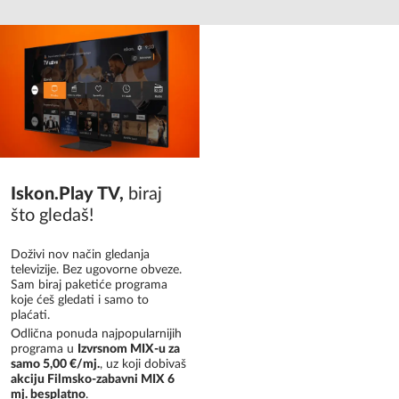
Iskon.Play TV
,
biraj
što gledaš!
Doživi nov način gledanja
televizije. Bez ugovorne obveze.
Sam biraj paketiće programa
koje ćeš gledati i samo to
plaćati.
Odlična ponuda najpopularnijih
programa u
Izvrsnom MIX-u za
samo 5,00 €/mj.
, uz koji dobivaš
akciju Filmsko-zabavni MIX 6
mj. besplatno
.