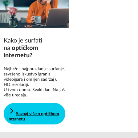
Kako je surfati
na
optičkom
internetu?
Najbrže i najpouzdanije surfanje,
savršeno iskustvo igranja
videoigara i omiljen sadržaj u
HD rezoluciji.
U tvom domu. Svaki dan. Na još
više uređaja.
Saznaj više o optičkom
internetu