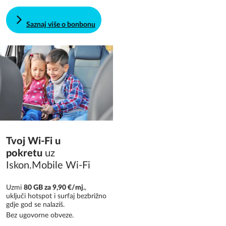
Saznaj više o bonbonu
Tvoj Wi-Fi u
pokretu
uz
Iskon.Mobile Wi-Fi
Uzmi
80 GB za 9,90 €/mj.
,
uključi hotspot i surfaj bezbrižno
gdje god se nalaziš.
Bez ugovorne obveze.