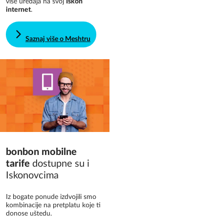
više uređaja na svoj
Iskon
internet
.
Saznaj više o Meshtru
bonbon mobilne
tarife
dostupne su i
Iskonovcima
Iz bogate ponude izdvojili smo
kombinacije na pretplatu koje ti
donose uštedu.